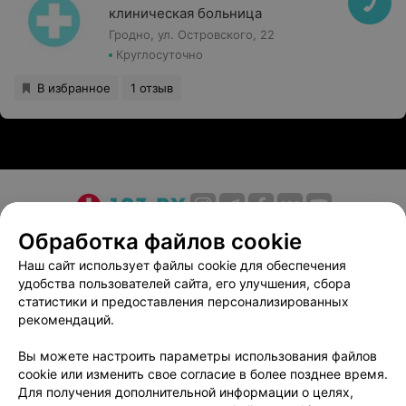
клиническая больница
Гродно, ул. Островского, 22
Круглосуточно
В избранное
1 отзыв
О проекте
Новости проекта
Размещение рекламы
Обработка файлов cookie
Медицинский маркетинг
Публичный договор
Наш сайт использует файлы cookie для обеспечения
удобства пользователей сайта, его улучшения, сбора
Пользовательское соглашение
Способы оплаты
статистики и предоставления персонализированных
Вакансии
Партнеры
рекомендаций.
Написать руководителю 103.by
Вы можете настроить параметры использования файлов
Написать в поддержку
cookie или изменить свое согласие в более позднее время.
Персональные настройки cookie
Для получения дополнительной информации о целях,