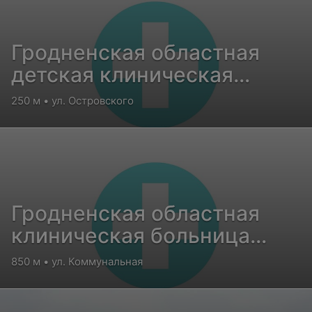
Гродненская областная
детская клиническая
больница
250 м • ул. Островского
Гродненская областная
клиническая больница
медицинской
850 м • ул. Коммунальная
реабилитации