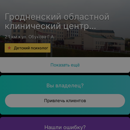
Гродненский областной
клинический центр
«Психиатрия-наркология»
2.1 км • ул. Обухова Г.А.
Детский психолог
Показать ещё
Вы владелец?
Привлечь клиентов
Нашли ошибку?