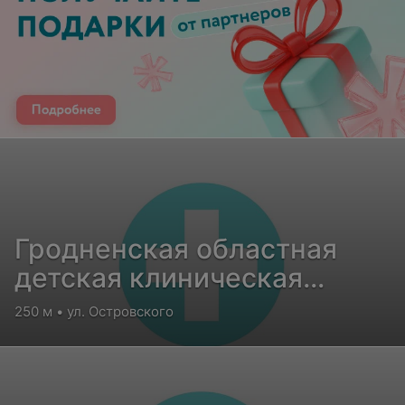
Гродненская областная
детская клиническая
больница
250 м • ул. Островского