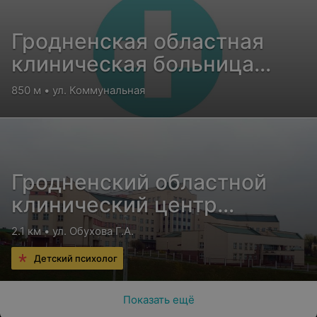
Гродненская областная
клиническая больница
медицинской
850 м • ул. Коммунальная
реабилитации
Гродненский областной
клинический центр
«Психиатрия-наркология»
2.1 км • ул. Обухова Г.А.
Детский психолог
Показать ещё